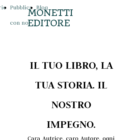
rie
Pubblica
Blog
MONETTI
EDITORE
con noi
IL TUO LIBRO, LA
TUA STORIA. IL
NOSTRO
IMPEGNO.
Cara Autrice, caro Autore,
ogni